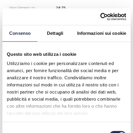
Warp Repeat cm:
28,75
Weft Repeat cm:
17,5
Width cm:
← 280,0 → horizontal
Composition:
13% SE - 87% CO
Fastness to light:
4/5
d
H
D
M
R
Washing Instructions:
Consenso
Dettagli
Informazioni sui cookie
COORDINABLE ITEMS
Questo sito web utilizza i cookie
Utilizziamo i cookie per personalizzare contenuti ed
annunci, per fornire funzionalità dei social media e per
analizzare il nostro traffico. Condividiamo inoltre
informazioni sul modo in cui utilizza il nostro sito con i
nostri partner che si occupano di analisi dei dati web,
COLOUR VARIATIONS
pubblicità e social media, i quali potrebbero combinarle
con altre informazioni che ha fornito loro o che hanno
raccolto dal suo utilizzo dei loro servizi.
Selezione