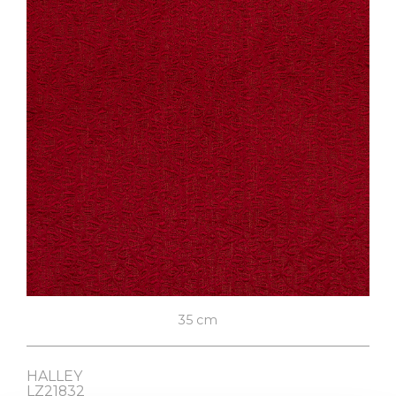
ENGLISH
FABRICS
VELVETS
FABRICS RESEARCH
SUPPORT SAMPLES
CONTACTS
35 cm
HALLEY
LZ21832