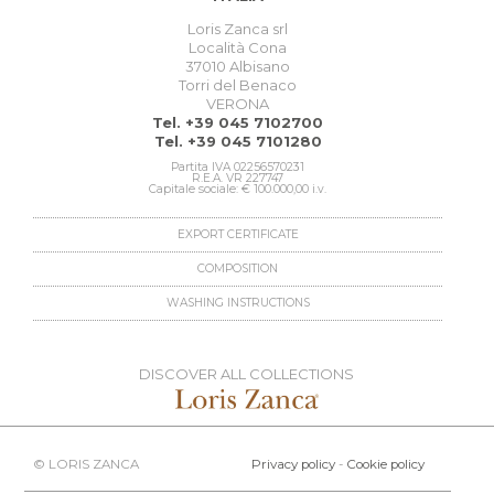
Loris Zanca srl
Località Cona
37010 Albisano
Torri del Benaco
VERONA
Tel. +39 045 7102700
Tel. +39 045 7101280
Partita IVA 02256570231
R.E.A. VR 227747
Capitale sociale: € 100.000,00 i.v.
EXPORT CERTIFICATE
COMPOSITION
WASHING INSTRUCTIONS
DISCOVER ALL COLLECTIONS
© LORIS ZANCA
Privacy policy
-
Cookie policy