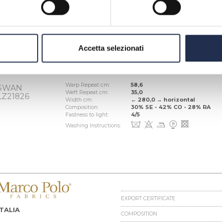
Accetta selezionati
70 cm
Warp Repeat cm:
58,6
SWAN
Weft Repeat cm:
35,0
LZ21826
Width cm:
← 280,0 → horizontal
Composition:
30% SE - 42% CO - 28% RA
Fastness to light:
4/5
d
H
D
M
R
Washing Instructions:
EXPORT CERTIFICATE
ITALIA
COMPOSITION