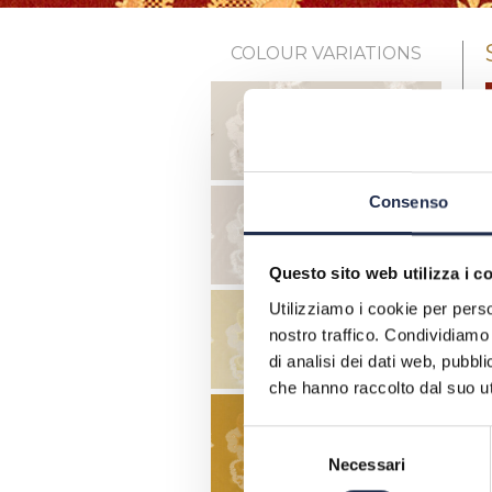
ENGLISH
Velvets
Fabrics
COLOUR VARIATIONS
research
Support
Samples
Contacts
Consenso
Questo sito web utilizza i c
Utilizziamo i cookie per perso
nostro traffico. Condividiamo 
di analisi dei dati web, pubbl
che hanno raccolto dal suo uti
Selezione
Necessari
del
consenso