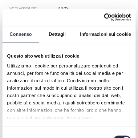
Warp Repeat cm:
28,75
Weft Repeat cm:
17,5
Width cm:
← 280,0 → horizontal
Composition:
13% SE - 87% CO
Fastness to light:
4/5
d
H
D
M
R
Washing Instructions:
Consenso
Dettagli
Informazioni sui cookie
COORDINABLE ITEMS
Questo sito web utilizza i cookie
Utilizziamo i cookie per personalizzare contenuti ed
annunci, per fornire funzionalità dei social media e per
analizzare il nostro traffico. Condividiamo inoltre
informazioni sul modo in cui utilizza il nostro sito con i
nostri partner che si occupano di analisi dei dati web,
COLOUR VARIATIONS
pubblicità e social media, i quali potrebbero combinarle
con altre informazioni che ha fornito loro o che hanno
raccolto dal suo utilizzo dei loro servizi.
Selezione