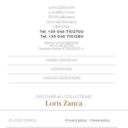
Loris Zanca srl
Località Cona
37010 Albisano
Torri del Benaco
VERONA
Tel. +39 045 7102700
Tel. +39 045 7101280
Partita IVA 02256570231
R.E.A. VR 227747
Capitale sociale: € 100.000,00 i.v.
EXPORT CERTIFICATE
COMPOSITION
WASHING INSTRUCTIONS
DISCOVER ALL COLLECTIONS
© LORIS ZANCA
Privacy policy
-
Cookie policy