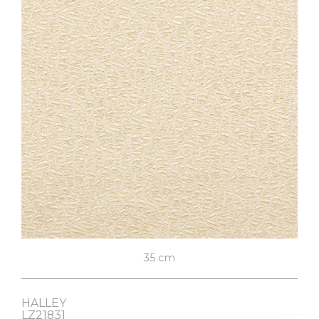
ENGLISH
FABRICS
VELVETS
FABRICS RESEARCH
SUPPORT SAMPLES
CONTACTS
35 cm
HALLEY
LZ21831